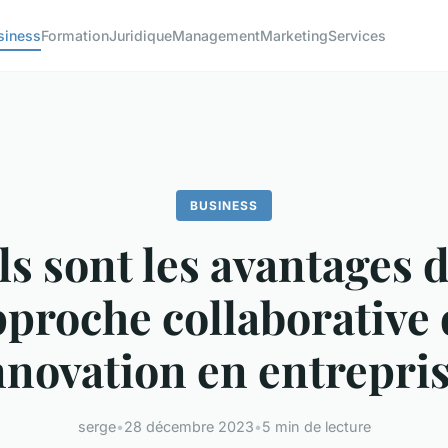
siness
Formation
Juridique
Management
Marketing
Services
BUSINESS
s sont les avantages 
pproche collaborative 
innovation en entrepris
serge
•
28 décembre 2023
•
5 min de lecture