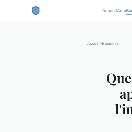
Accueil
Actu
Bu
Accueil
›
Business
Quel
a
l'