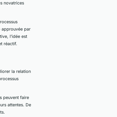
s novatrices
 processus
tre approuvée par
ve, l’idée est
 réactif.
orer la relation
 processus
es peuvent faire
urs attentes. De
ts.