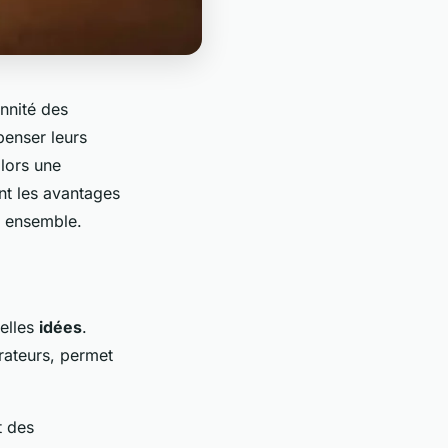
nnité des
penser leurs
alors une
nt les avantages
r ensemble.
velles
idées
.
orateurs, permet
t des