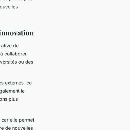
nouvelles
’innovation
rative de
 à collaborer
iversités ou des
s externes, ce
également la
ions plus
, car elle permet
re de nouvelles