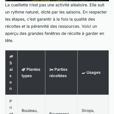
La cueillette n’est pas une activité aléatoire. Elle suit
un rythme naturel, dicté par les saisons. En respecter
les étapes, c’est garantir à la fois la qualité des
récoltes et la pérennité des ressources. Voici un
aperçu des grandes fenêtres de récolte à garder en
tête.
🌱
S
ai
🌿 Plantes
✂️ Parties
🍳 Usages
s
types
récoltées
o
n
P
ri
Bouleau,
Sirops,
nt
Bourgeons,