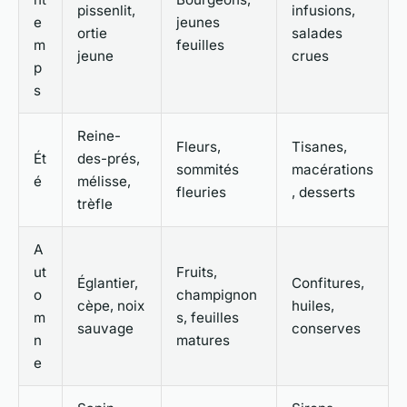
pissenlit,
infusions,
e
jeunes
ortie
salades
m
feuilles
jeune
crues
p
s
Reine-
Fleurs,
Tisanes,
Ét
des-prés,
sommités
macérations
é
mélisse,
fleuries
, desserts
trèfle
A
ut
Fruits,
Églantier,
Confitures,
o
champignon
cèpe, noix
huiles,
m
s, feuilles
sauvage
conserves
n
matures
e