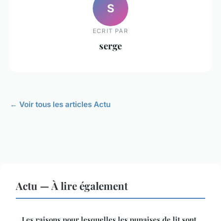
S
ECRIT PAR
serge
← Voir tous les articles Actu
Actu — À lire également
Les raisons pour lesquelles les punaises de lit sont