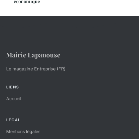
économique
Mairie Lapanouse
Le magazine Entreprise (FR)
LIENS
Accueil
LÉGAL
Mentions légales