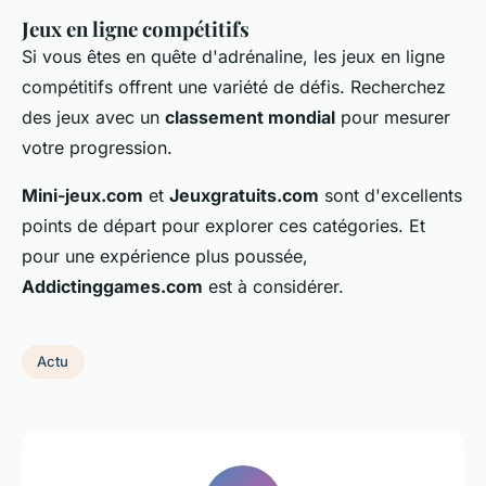
Jeux en ligne compétitifs
Si vous êtes en quête d'adrénaline, les jeux en ligne
compétitifs offrent une variété de défis. Recherchez
des jeux avec un
classement mondial
pour mesurer
votre progression.
Mini-jeux.com
et
Jeuxgratuits.com
sont d'excellents
points de départ pour explorer ces catégories. Et
pour une expérience plus poussée,
Addictinggames.com
est à considérer.
Actu