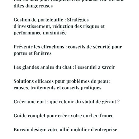
dites dangereuses
Gestion de portefeuille : Stratégies
d'investissement, réduction des risques et
performance maximisée
Prévenir les effractions : conseils de sécurité pour
portes et fenêtres
Les glandes anales du chat : l'essentiel à savoir
Solutions efficaces pour problèmes de peau :
causes, traitements et conseils pratiques
Créer une eurl : que retenir du statut de gérant ?
Guide complet pour créer votre eurl en france
Bureau design: votre allié mobilier d'entreprise